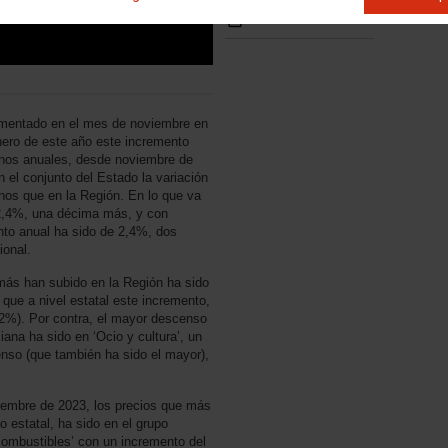
ementado en el mes de noviembre en
ero de este año este incremento
nos anuales, desde noviembre de
 el conjunto del Estado la variación
os que en la Región. En lo que va
 2,4%, una décima más, y con
nto anual ha sido de 2,4%, dos
ional.
más han subido en la Región ha sido
 que a nivel estatal este incremento,
,2%). Por contra, el mayor descenso
na ha sido en ‘Ocio y cultura’, un
so (que también ha sido el mayor),
viembre de 2023, los precios que más
 estatal, ha sido en el grupo
 combustibles’ con un incremento del