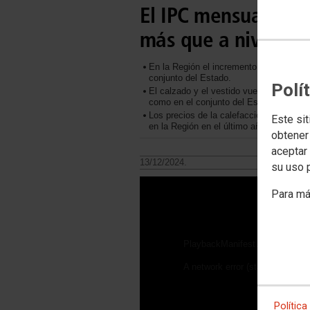
El IPC mensual sub
más que a nivel est
En la Región el incremento anual del I
conjunto del Estado.
Polí
El calzado y el vestido vuelven a lider
como en el conjunto del Estado.
Los precios de la calefacción, la luz y
Este sit
en la Región en el último año.
obtener
aceptar 
13/12/2024.
su uso 
Para má
PlaybackManifestLoadError
A network error (status 0) occu
Política