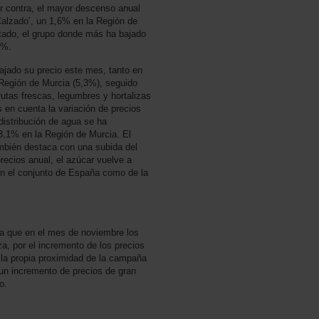
or contra, el mayor descenso anual
Calzado’, un 1,6% en la Región de
stado, el grupo donde más ha bajado
 1%.
bajado su precio este mes, tanto en
Región de Murcia (5,3%), seguido
frutas frescas, legumbres y hortalizas
 en cuenta la variación de precios
 distribución de agua se ha
,1% en la Región de Murcia. El
ambién destaca con una subida del
ecios anual, el azúcar vuelve a
n el conjunto de España como de la
 que en el mes de noviembre los
za, por el incremento de los precios
 la propia proximidad de la campaña
un incremento de precios de gran
o.