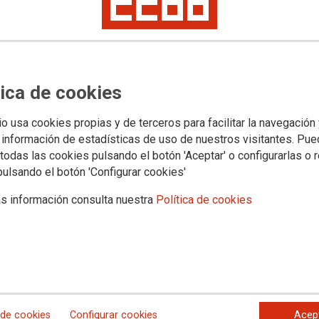
e en la Región una décima
atal
PC se queda en el 2,2%, dos décimas por debajo que en el
tica de cookies
ar el incremento mensual de precios tanto en la Región de Murcia
 el transporte público urbano se han incrementado más de un 13%
io usa cookies propias y de terceros para facilitar la navegación
 información de estadísticas de uso de nuestros visitantes. Pu
todas las cookies pulsando el botón 'Aceptar' o configurarlas o 
pulsando el botón 'Configurar cookies'
s información consulta nuestra
Política de cookies
rred while loading manifest
 de cookies
Configurar cookies
Acep