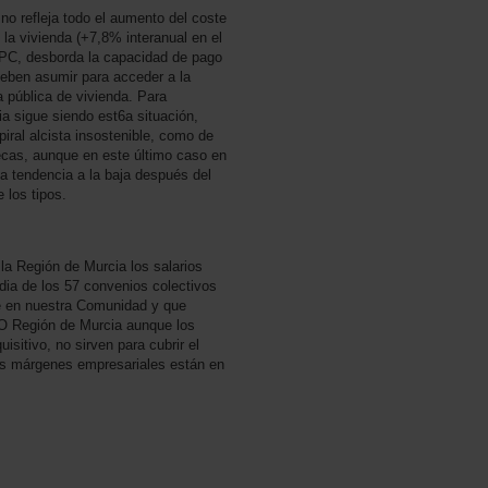
o refleja todo el aumento del coste
 la vivienda (+7,8% interanual en el
 IPC, desborda la capacidad de pago
deben asumir para acceder a la
ca pública de vivienda. Para
a sigue siendo est6a situación,
spiral alcista insostenible, como de
tecas, aunque en este último caso en
a tendencia a la baja después del
 los tipos.
la Región de Murcia los salarios
dia de los 57 convenios colectivos
e en nuestra Comunidad y que
O Región de Murcia aunque los
sitivo, no sirven para cubrir el
 los márgenes empresariales están en