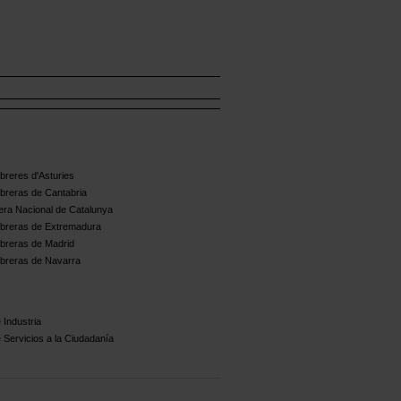
reres d'Asturies
breras de Cantabria
ra Nacional de Catalunya
breras de Extremadura
breras de Madrid
breras de Navarra
 Industria
 Servicios a la Ciudadanía