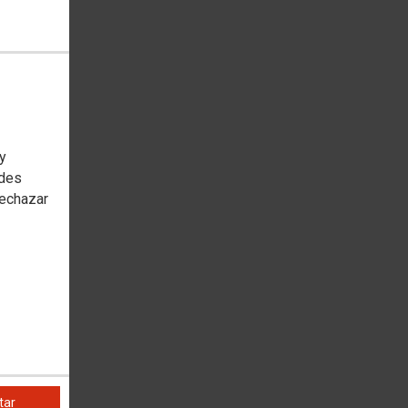
 y
edes
rechazar
tar