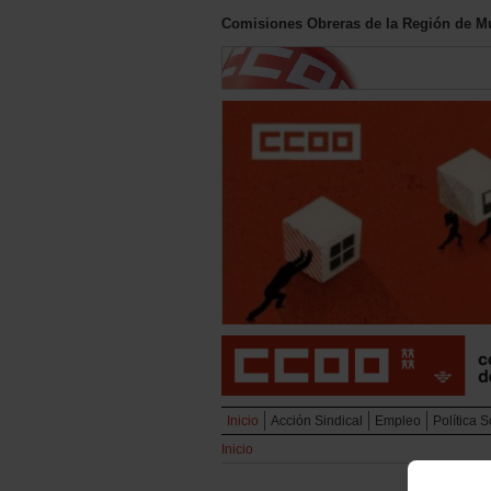
Comisiones Obreras de la Región de M
Inicio
Acción Sindical
Empleo
Política S
Inicio