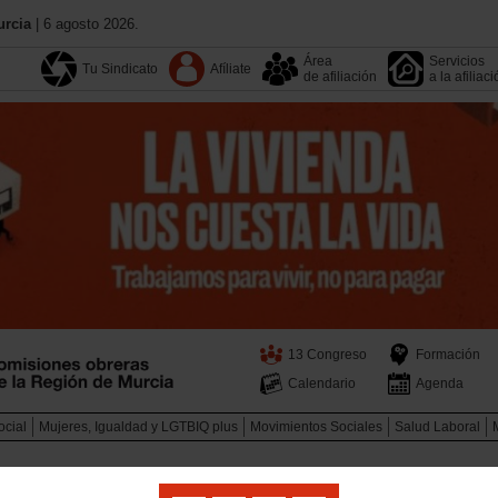
urcia
| 6 agosto 2026.
Área
Servicios
Tu Sindicato
Afíliate
de afiliación
a la afiliac
13 Congreso
Formación
Calendario
Agenda
ocial
Mujeres, Igualdad y LGTBIQ plus
Movimientos Sociales
Salud Laboral