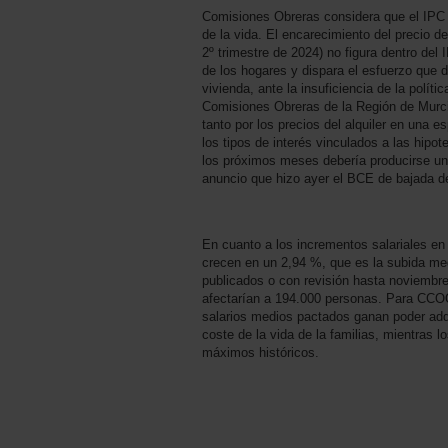
Comisiones Obreras considera que el IPC n
de la vida. El encarecimiento del precio de
2º trimestre de 2024) no figura dentro del
de los hogares y dispara el esfuerzo que 
vivienda, ante la insuficiencia de la políti
Comisiones Obreras de la Región de Murci
tanto por los precios del alquiler en una e
los tipos de interés vinculados a las hipo
los próximos meses debería producirse un
anuncio que hizo ayer el BCE de bajada de
En cuanto a los incrementos salariales en 
crecen en un 2,94 %, que es la subida me
publicados o con revisión hasta noviembr
afectarían a 194.000 personas. Para CCO
salarios medios pactados ganan poder adqui
coste de la vida de la familias, mientras
máximos históricos.