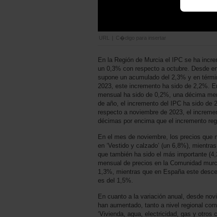
URL
|
C�digo para insertar
En la Región de Murcia el IPC se ha incr
un 0,3% con respecto a octubre. Desde en
supone un acumulado del 2,3% y en térmi
2023, este incremento ha sido de 2,2%. En
mensual ha sido de 0,2%, una décima men
de año, el incremento del IPC ha sido de
respecto a noviembre de 2023, el increme
décimas por encima que el incremento reg
En el mes de noviembre, los precios que 
en ‘Vestido y calzado’ (un 6,8%), mientras
que también ha sido el más importante (4
mensual de precios en la Comunidad murcia
1,3%, mientras que en España este descen
es del 1,5%.
En cuanto a la variación anual, desde no
han aumentado, tanto a nivel regional como
‘Vivienda, agua, electricidad, gas y otros