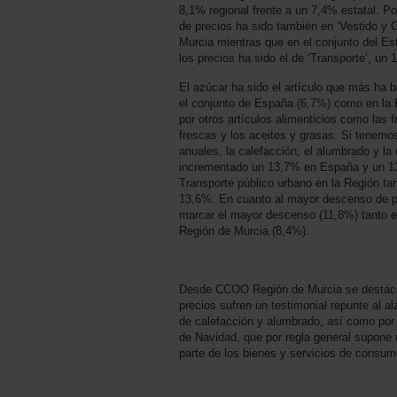
8,1% regional frente a un 7,4% estatal. P
de precios ha sido también en ‘Vestido y 
Murcia mientras que en el conjunto del E
los precios ha sido el de ‘Transporte’, un
El azúcar ha sido el artículo que más ha 
el conjunto de España (6,7%) como en la 
por otros artículos alimenticios como las 
frescas y los aceites y grasas. Si tenemos
anuales, la calefacción, el alumbrado y la
incrementado un 13,7% en España y un 13
Transporte público urbano en la Región t
13,6%. En cuanto al mayor descenso de pr
marcar el mayor descenso (11,8%) tanto e
Región de Murcia (8,4%).
Desde CCOO Región de Murcia se destaca
precios sufren un testimonial repunte al al
de calefacción y alumbrado, así como por
de Navidad, que por regla general supone 
parte de los bienes y servicios de consum