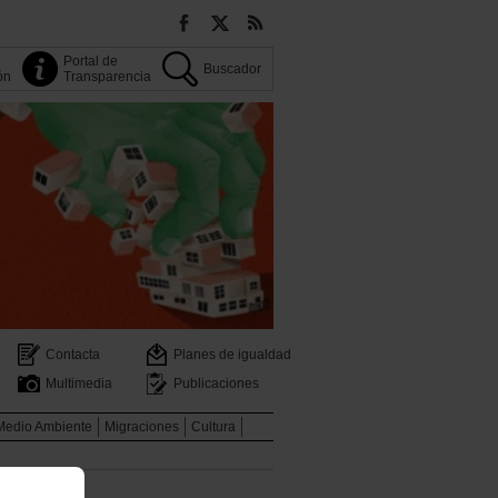
Portal de
Buscador
ión
Transparencia
Contacta
Planes de igualdad
Multimedia
Publicaciones
Medio Ambiente
Migraciones
Cultura