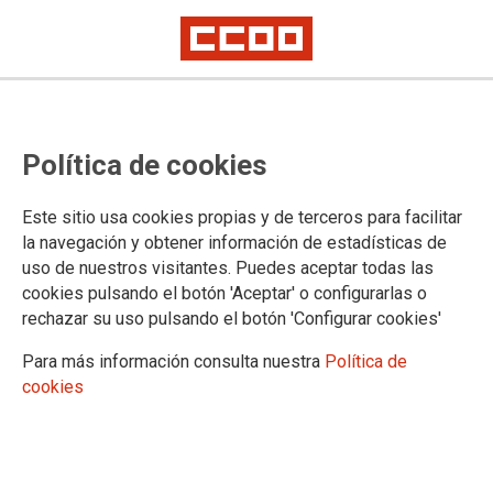
POLÍTICA DE PRIVACIDAD
Política de cookies
COMISIONES OBRERAS REGION DE MURCIA está
Este sitio usa cookies propias y de terceros para facilitar
especialmente sensibilizada en la protección de datos de
la navegación y obtener información de estadísticas de
carácter personal de las personas usuarias que participan de
uso de nuestros visitantes. Puedes aceptar todas las
la actividad del sindicato. Mediante la presente Política de
cookies pulsando el botón 'Aceptar' o configurarlas o
Privacidad (o Política de Protección de Datos) COMISIONES
rechazar su uso pulsando el botón 'Configurar cookies'
OBRERAS REGION DE MURCIA informa a las personas
usuarias del sitio web: murcia.ccoo.es de los usos a los que
Para más información consulta nuestra
Política de
se someten los datos de carácter personal que se recaban,
cookies
con el fin de que decidan, libre y voluntariamente, si deseas
facilitar la información solicitada.
COMISIONES OBRERAS REGION DE MURCIA se reserva
la facultad de modificar esta política con el objeto de