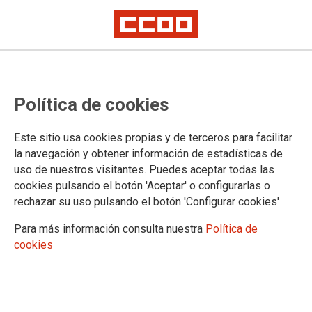
06/08/2026
CCOO Región de Murcia
Política de cookies
condena con rotundidad el
último asesinato machista
Este sitio usa cookies propias y de terceros para facilitar
de ayer en un centro
la navegación y obtener información de estadísticas de
comercial de Murcia
uso de nuestros visitantes. Puedes aceptar todas las
El sindicato condena también el
cookies pulsando el botón 'Aceptar' o configurarlas o
negacionismo de la violencia de género
rechazar su uso pulsando el botón 'Configurar cookies'
de la extrema derecha murciana
Para más información consulta nuestra
Política de
cookies
15/07/2026