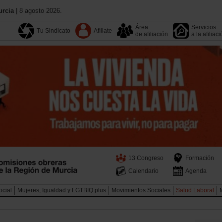
urcia
| 8 agosto 2026.
Área
Servicios
Tu Sindicato
Afíliate
de afiliación
a la afiliac
13 Congreso
Formación
Calendario
Agenda
ocial
Mujeres, Igualdad y LGTBIQ plus
Movimientos Sociales
Salud Laboral