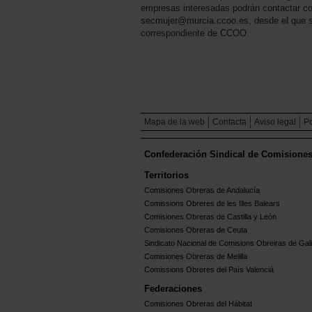
empresas interesadas podrán contactar con
secmujer@murcia.ccoo.es, desde el que se 
correspondiente de CCOO.
Mapa de la web
Contacta
Aviso legal
Po
Confederación Sindical de Comisione
Territorios
Comisiones Obreras de Andalucía
Comissions Obreres de les Illes Balears
Comisiones Obreras de Castilla y León
Comisiones Obreras de Ceuta
Sindicato Nacional de Comisions Obreiras de Gali
Comisiones Obreras de Melilla
Comissions Obreres del Paìs Valenciá
Federaciones
Comisiones Obreras del Hábitat