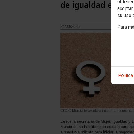
obtener
de igualdad en Mur
aceptar 
su uso 
Para má
24/03/2026.
Política
CCOO Murcia te ayuda a iniciar la negociaci
Desde la secretaría de Mujer, Igualdad 
Murcia se ha habilitado un acceso para qu
a nuestro sindicato para iniciar la nego