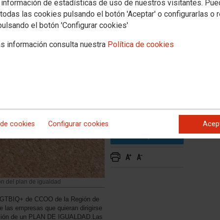
 información de estadísticas de uso de nuestros visitantes. Pu
cia
todas las cookies pulsando el botón 'Aceptar' o configurarlas o 
pulsando el botón 'Configurar cookies'
s información consulta nuestra
Política de cookies
 de cookies
Configurar cookies
Acep
ón del plan de igualdad
y LGTBIQ+ de CCOO de la Región de
e las empresas que quieran dirigirse
ciación de un PLAN DE IGUALDAD.Las