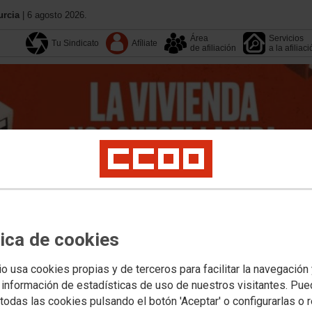
urcia
| 6 agosto 2026.
Área
Servicios
Tu Sindicato
Afíliate
de afiliación
a la afiliac
13 Congreso
Formación
tica de cookies
Calendario
Agenda
io usa cookies propias y de terceros para facilitar la navegación
ocial
Mujeres, Igualdad y LGTBIQ plus
Movimientos Sociales
Salud Laboral
 información de estadísticas de uso de nuestros visitantes. Pu
DE EMPLEO PUBLICO
todas las cookies pulsando el botón 'Aceptar' o configurarlas o 