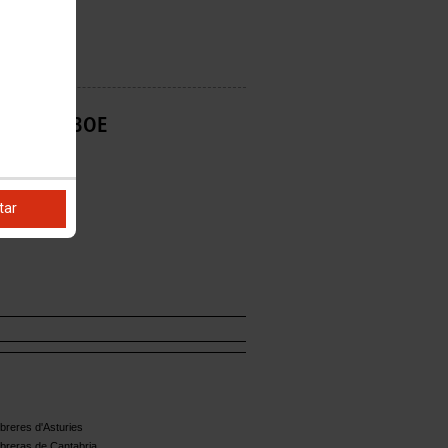
s
ón en el BOE
tar
reres d'Asturies
breras de Cantabria