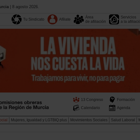
urcia
| 8 agosto 2026.
Área
Servicios
Tu Sindicato
Afíliate
de afiliación
a la afiliac
13 Congreso
Formación
Calendario
Agenda
ocial
Mujeres, Igualdad y LGTBIQ plus
Movimientos Sociales
Salud Laboral