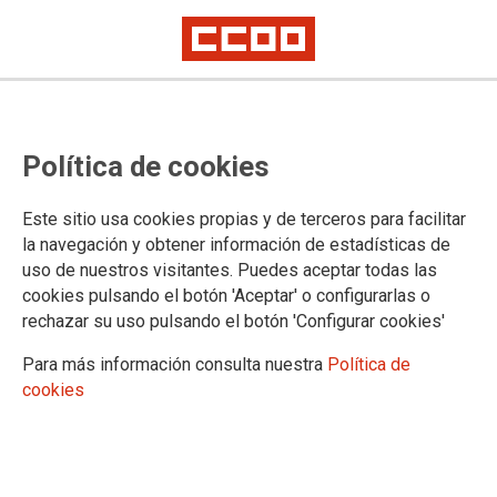
Manifestación en Murcia en
Política de cookies
defensa del escudo social
Con la reivindicación de la ILP de vivienda en la región de Murcia, las
Este sitio usa cookies propias y de terceros para facilitar
organizaciones sociales y sindicales murcianas protestan contra la no
la navegación y obtener información de estadísticas de
aprobación de las medidas sociales propuestas en el Congreso por las
uso de nuestros visitantes. Puedes aceptar todas las
izquierdas y tumbadas por las derechas
cookies pulsando el botón 'Aceptar' o configurarlas o
rechazar su uso pulsando el botón 'Configurar cookies'
07/02/2026.
Para más información consulta nuestra
Política de
cookies