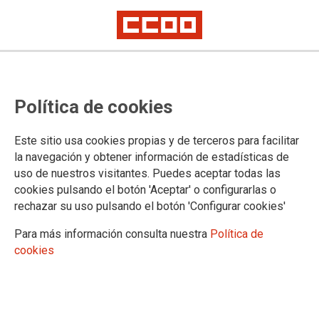
CCOO y UGT exigen la dimisión del
Política de cookies
secretario general de la
Consejería de Política Social,
Este sitio usa cookies propias y de terceros para facilitar
Familias e Igualdad por difundir
la navegación y obtener información de estadísticas de
uso de nuestros visitantes. Puedes aceptar todas las
un discurso xenófobo en el CES
cookies pulsando el botón 'Aceptar' o configurarlas o
rechazar su uso pulsando el botón 'Configurar cookies'
Los sindicatos denuncian que el secretario general utilizó su intervención
en la jornada de presentación del informe del Consejo Económico y
Para más información consulta nuestra
Política de
Social de España “La realidad migratoria en España. Prioridades para las
políticas públicas” para difundir un discurso alarmista que vinculaba
cookies
inmigración con inseguridad, presión sobre los servicios públicos y
supuestos efectos negativos de los procesos de regularización
05/03/2026.