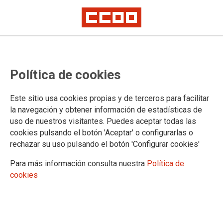
Un primero de mayo lleno de
Política de cookies
actos culturales
CCOO Región de Murcia organiza una serie de actos culturales en la
Este sitio usa cookies propias y de terceros para facilitar
semana anterior al primero de mayo
la navegación y obtener información de estadísticas de
Ofreceremos un concierto musical, un debate, un documental y una obra
uso de nuestros visitantes. Puedes aceptar todas las
de teatro en los días previos a la manifestación del viernes 1 de mayo.
Este año vamos a por un primero de mayo tan reivindicativo como
cookies pulsando el botón 'Aceptar' o configurarlas o
cultural
rechazar su uso pulsando el botón 'Configurar cookies'
Para más información consulta nuestra
Política de
21/04/2026.
cookies
Este año en Comisiones Obreras de
la Región de Murcia vamos a hacer
un primero de mayo diferente.
Además de las consabidas