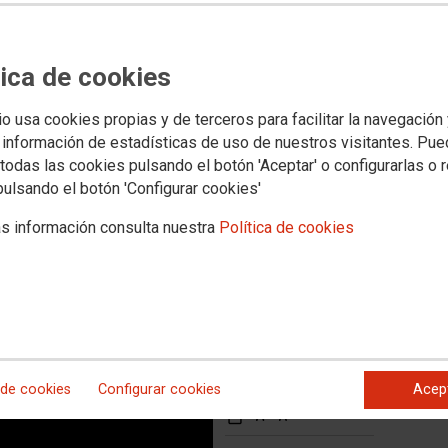
mantiene los datos regionales
tica de cookies
a Región de Murcia con especial incidencia en el sector
io usa cookies propias y de terceros para facilitar la navegación
e mil personas, hasta las 74.369 personas desempleadas
 información de estadísticas de uso de nuestros visitantes. Pu
todas las cookies pulsando el botón 'Aceptar' o configurarlas o 
pulsando el botón 'Configurar cookies'
s información consulta nuestra
Política de cookies
rred while loading manifest
 de cookies
Configurar cookies
Acep