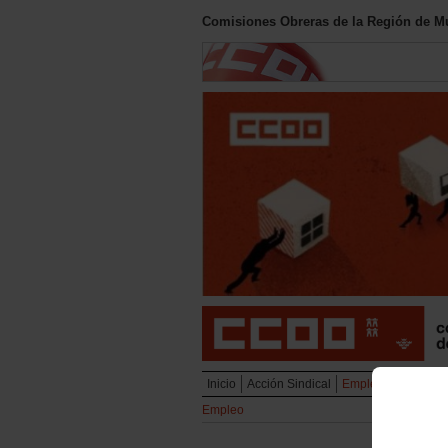
Comisiones Obreras de la Región de M
Inicio
Acción Sindical
Empleo
Política S
Empleo