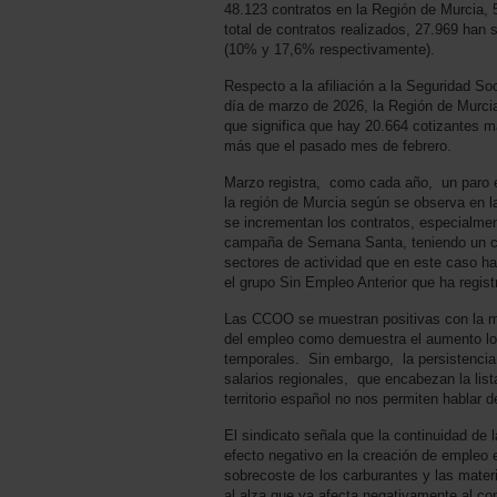
48.123 contratos en la Región de Murcia, 
total de contratos realizados, 27.969 han 
(10% y 17,6% respectivamente).
Respecto a la afiliación a la Seguridad So
día de marzo de 2026, la Región de Murcia
que significa que hay 20.664 cotizantes m
más que el pasado mes de febrero.
Marzo registra, como cada año, un paro e
la región de Murcia según se observa en la
se incrementan los contratos, especialment
campaña de Semana Santa, teniendo un co
sectores de actividad que en este caso ha
el grupo Sin Empleo Anterior que ha reg
Las CCOO se muestran positivas con la me
del empleo como demuestra el aumento los 
temporales. Sin embargo, la persistencia 
salarios regionales, que encabezan la list
territorio español no nos permiten hablar d
El sindicato señala que la continuidad de 
efecto negativo en la creación de empleo e
sobrecoste de los carburantes y las mater
al alza que ya afecta negativamente al c