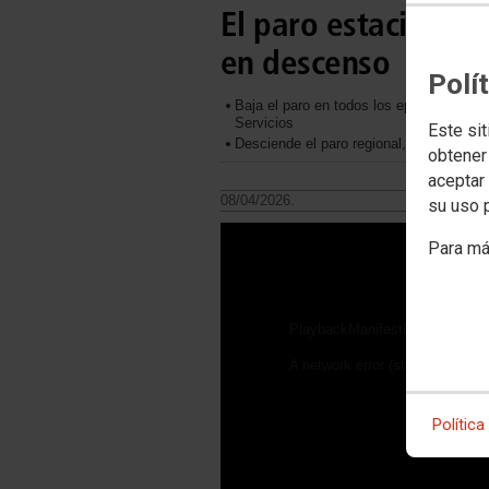
El paro estacional 
en descenso
Polí
Baja el paro en todos los epígrafes de l
Servicios
Este sit
Desciende el paro regional, en cerca d
obtener
aceptar 
08/04/2026.
su uso 
Para má
PlaybackManifestLoadError
A network error (status 0) occu
Política