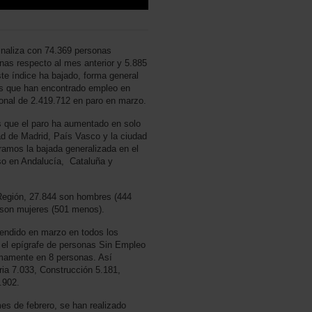
inaliza con 74.369 personas
as respecto al mes anterior y 5.885
te índice ha bajado, forma general
s que han encontrado empleo en
cional de 2.419.712 en paro en marzo.
que el paro ha aumentado en solo
ad de Madrid, País Vasco y la ciudad
ramos la bajada generalizada en el
so en Andalucía, Cataluña y
Región, 27.844 son hombres (444
5 son mujeres (501 menos).
endido en marzo en todos los
 el epígrafe de personas Sin Empleo
imamente en 8 personas. Así
ria 7.033, Construcción 5.181,
.902.
es de febrero, se han realizado