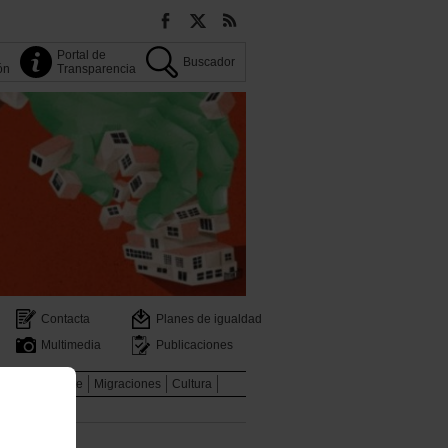
Portal de
Buscador
ión
Transparencia
Contacta
Planes de igualdad
Multimedia
Publicaciones
Medio Ambiente
Migraciones
Cultura