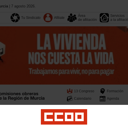
urcia
| 7 agosto 2026.
Área
Servicios
Tu Sindicato
Afíliate
de afiliación
a la afiliac
13 Congreso
Formación
Calendario
Agenda
ocial
Mujeres, Igualdad y LGTBIQ plus
Movimientos Sociales
Salud Laboral