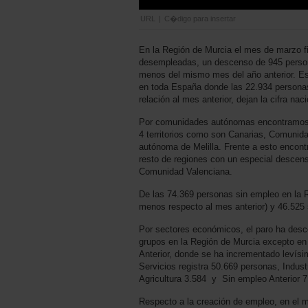
URL
|
C�digo para insertar
En la Región de Murcia el mes de marzo f
desempleadas, un descenso de 945 person
menos del mismo mes del año anterior. Es
en toda España donde las 22.934 persona
relación al mes anterior, dejan la cifra na
Por comunidades autónomas encontramos 
4 territorios como son Canarias, Comunid
autónoma de Melilla. Frente a esto encont
resto de regiones con un especial descen
Comunidad Valenciana.
De las 74.369 personas sin empleo en la 
menos respecto al mes anterior) y 46.52
Por sectores económicos, el paro ha desc
grupos en la Región de Murcia excepto en
Anterior, donde se ha incrementado levís
Servicios registra 50.669 personas, Indust
Agricultura 3.584 y Sin empleo Anterior 7
Respecto a la creación de empleo, en el m