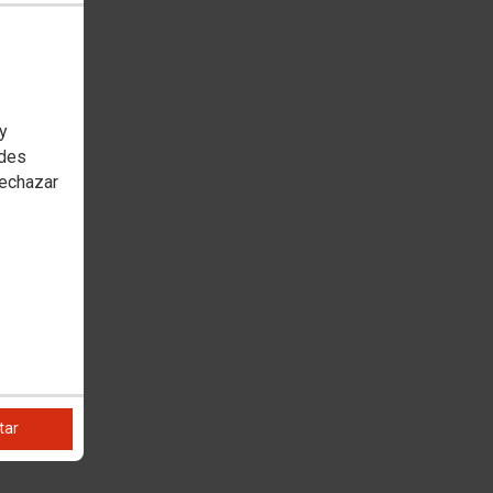
 y
edes
rechazar
tar