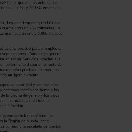
5.321 más que el mes anterior. Del
sido indefinidos y 20.154 temporales,
cial, hay que destacar que el último
 cuenta con 687.736 cotizantes, lo
ás que hace un año y 6.856 afiliados
stacional positivo para el empleo en
 serie histórica. Como regla general
e en sector Servicios, gracias a la
mportamiento dispar en el resto de
n sido todos positivos excepto, en
istrado un ligero aumento.
jora de la calidad y composición
contratos indefinidos frente a los
de la brecha de género y los bajos
a de los más bajos de todo el
e satisfacción.
la guerra de Irak puede tener un
n la Región de Murcia, por el
ias primas, y la escalada de precios
onsumo.