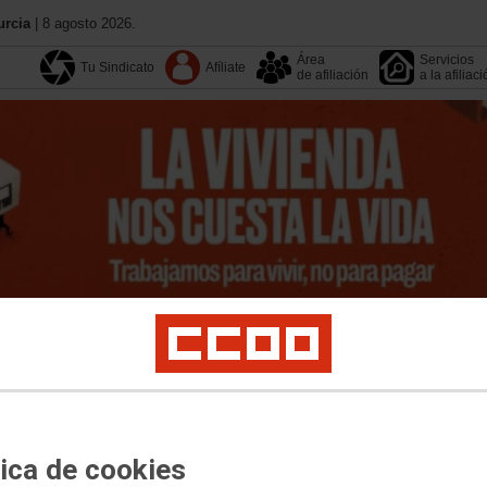
urcia
| 8 agosto 2026.
Área
Servicios
Tu Sindicato
Afíliate
de afiliación
a la afiliac
13 Congreso
Formación
Calendario
Agenda
ocial
Mujeres, Igualdad y LGTBIQ plus
Movimientos Sociales
Salud Laboral
plus
tica de cookies