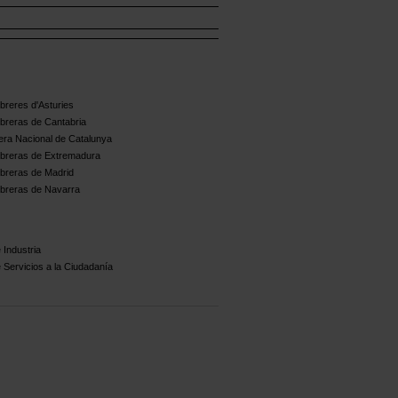
reres d'Asturies
breras de Cantabria
ra Nacional de Catalunya
breras de Extremadura
breras de Madrid
breras de Navarra
 Industria
 Servicios a la Ciudadanía