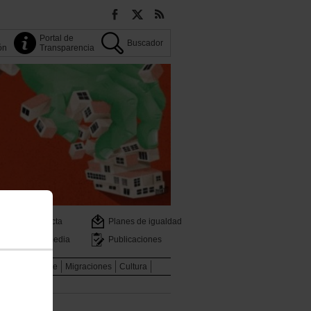
Portal de
Buscador
ión
Transparencia
Contacta
Planes de igualdad
Multimedia
Publicaciones
Medio Ambiente
Migraciones
Cultura