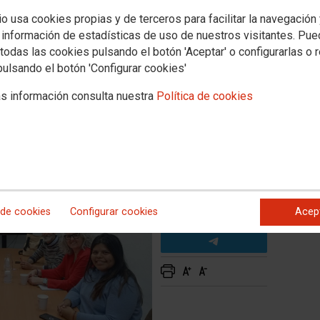
OO Región de Murcia y el
io usa cookies propias y de terceros para facilitar la navegación
ives"
 información de estadísticas de uso de nuestros visitantes. Pu
todas las cookies pulsando el botón 'Aceptar' o configurarlas o 
pulsando el botón 'Configurar cookies'
 trabajar juntas por los derechos del colectivo LGTBIQA+
s información consulta nuestra
Política de cookies
 de cookies
Configurar cookies
Acep