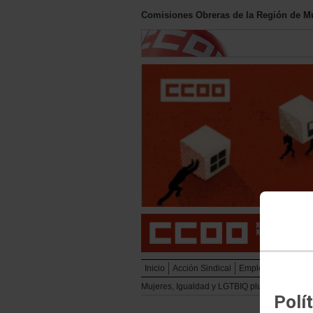
Comisiones Obreras de la Región de M
Inicio
Acción Sindical
Empleo
Política S
Mujeres, Igualdad y LGTBIQ plus
LGTBIQ 
Polí