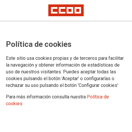
CCOO Región de Murcia vuelve a
Política de cookies
las calles el 8 de marzo, día
internacional de la mujer
Este sitio usa cookies propias y de terceros para facilitar
la navegación y obtener información de estadísticas de
uso de nuestros visitantes. Puedes aceptar todas las
05/03/2026.
cookies pulsando el botón 'Aceptar' o configurarlas o
rechazar su uso pulsando el botón 'Configurar cookies'
Para más información consulta nuestra
Política de
cookies
PlaybackManifestLoadError
A network error (status 0) occurred while loading manifest